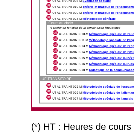
UT-A1-TRAINT-008-M
Evaluation scolaire
UT-A1-TRAINT-019-M
Théorie et pratique de l'enseigneme
UT-A1-TRAINT-020-M
Théorie et pratique de l'enseigneme
UT-A1-TRAINT-024-M
Méthodologie générale
Cours au choix
A choisir en fonction de la combinaison linguistique
UT-A1-TRAINT-010-M
Méthodologie spéciale de l'al
UT-A1-TRAINT-011-M
Méthodologie spéciale de l'ang
UT-A1-TRAINT-013-M
Méthodologie spéciale de l'es
UT-A1-TRAINT-014-M
Méthodologie spéciale de l'ital
UT-A1-TRAINT-015-M
Méthodologie spéciale du née
UT-A1-TRAINT-016-M
Méthodologie spéciale du rus
UT-A1-TRAINT-018-M
Didactique de la communicati
UE TRANSITOIRE
UT-A1-TRAINT-025-M
Méthodologie spéciale de l'espagn
UT-A1-TRAINT-026-M
Méthodologie spéciale de l'allema
UT-A1-TRAINT-027-M
Méthodologie spéciale de l'anglais
(*) HT : Heures de cours