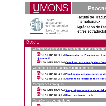
Progra
Faculté de Traduct
Internationaux
Agrégation de l'
lettres et traduct
Bloc 1
Compétences socioculturelles et neutralité de l'enseign
UT-A1-TRAINT-001-M
Organisation de l'enseignement s
et neutralité
UT-A1-TRAINT-002-M
Questions de sociologie dans l'en
Compétences socio-affectives et relationnelles
UT-A1-TRAINT-022-M
Planification, gestion et analyse 
UT-A1-TRAINT-003-M
Approche de l'adolescent, vie scol
Compétences pratiques
UT-A1-TRAINT-007-M
Stage préparatoire à la vie scolair
UT-A1-TRAINT-023-M
Stage en situation réelle
Compétences pédagogiques