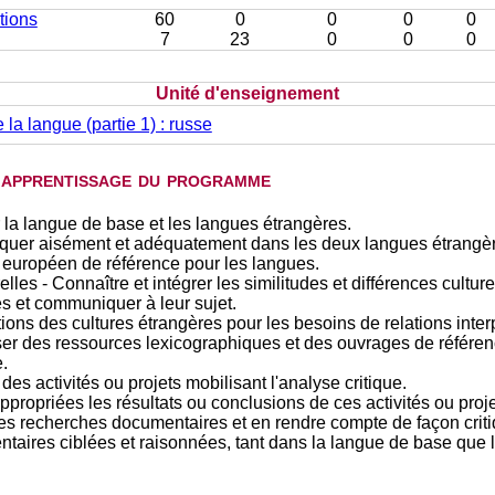
utions
60
0
0
0
0
7
23
0
0
0
Unité d'enseignement
 la langue (partie 1) : russe
d'apprentissage du programme
 la langue de base et les langues étrangères.
uer aisément et adéquatement dans les deux langues étrangèr
européen de référence pour les langues.
lles - Connaître et intégrer les similitudes et différences culture
les et communiquer à leur sujet.
ions des cultures étrangères pour les besoins de relations inte
er des ressources lexicographiques et des ouvrages de référence
.
es activités ou projets mobilisant l'analyse critique.
opriées les résultats ou conclusions de ces activités ou proje
es recherches documentaires et en rendre compte de façon criti
taires ciblées et raisonnées, tant dans la langue de base que 