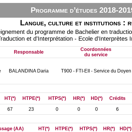
Programme d’études 2018-201
Langue, culture et institutions : 
eignement du programme de Bachelier en traduction 
raduction et d'Interprétation - Ecole d'Interprètes 
Coordonnées
Responsable
du service
e
BALANDINA Daria
T900 - FTI-EII - Service du Doyen
HT(*)
HTPE(*)
HTPS(*)
HR(*)
HD(*)
Crédits
67
23
0
0
0
6
issage (AA)
HT(*)
HTPE(*)
HTPS(*)
HR(*)
HD(*)