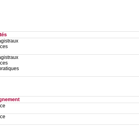
tés
gistraux
ces
gistraux
ces
pratiques
ignement
ace
ace