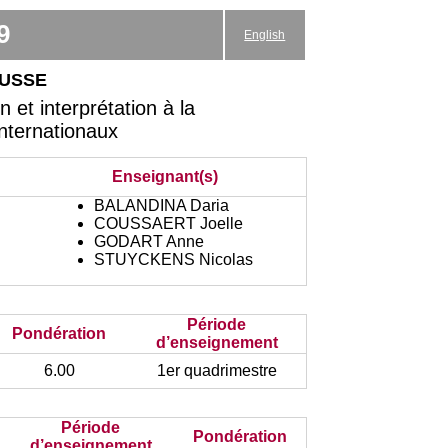
9
English
russe
et interprétation à la
Internationaux
Enseignant(s)
BALANDINA Daria
COUSSAERT Joelle
GODART Anne
STUYCKENS Nicolas
Période
Pondération
d’enseignement
6.00
1er quadrimestre
Période
Pondération
d’enseignement