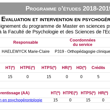
Programme d’études 2018-201
Evaluation et intervention en psychogé
eignement du programme de Master en sciences psy
à la Faculté de Psychologie et des Sciences de l'E
Coordonnées
Responsable
du service
HAELEWYCK Marie-Claire
P319 - Orthopédagogie cliniqu
HT(*)
HTPE(*)
HTPS(*)
HR(*)
HD(*)
Crédits
15
0
15
0
0
5
prentissage (AA)
HT(*)
HTPE(*)
HTPS(*)
HR(*)
on en psychogérontologie
15
0
15
0