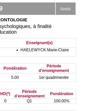
9
English
rontologie
chologiques, à finalité
ducation
Enseignant(s)
HAELEWYCK Marie-Claire
e
Période
Pondération
d’enseignement
5.00
1er quadrimestre
Période
HD(*)
Pondération
d’enseignement
0
Q1
100.00%