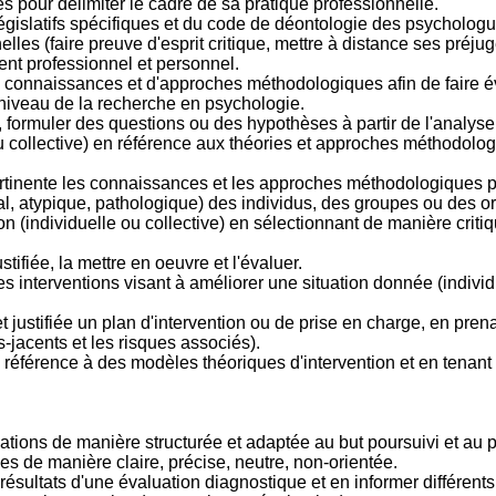
es pour délimiter le cadre de sa pratique professionnelle.
législatifs spécifiques et du code de déontologie des psycholog
lles (faire preuve d'esprit critique, mettre à distance ses préjugé
nt professionnel et personnel.
 connaissances et d'approches méthodologiques afin de faire évo
 niveau de la recherche en psychologie.
formuler des questions ou des hypothèses à partir de l'analyse de
ou collective) en référence aux théories et approches méthodolog
pertinente les connaissances et les approches méthodologiques 
l, atypique, pathologique) des individus, des groupes ou des o
on (individuelle ou collective) en sélectionnant de manière crit
tifiée, la mettre en oeuvre et l'évaluer.
s interventions visant à améliorer une situation donnée (individu
t justifiée un plan d'intervention ou de prise en charge, en pr
-jacents et les risques associés).
n référence à des modèles théoriques d'intervention et en tenan
ions de manière structurée et adaptée au but poursuivi et au p
es de manière claire, précise, neutre, non-orientée.
es résultats d'une évaluation diagnostique et en informer différents