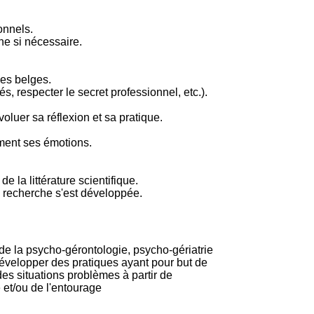
onnels.
rne si nécessaire.
ues belges.
s, respecter le secret professionnel, etc.).
luer sa réflexion et sa pratique.
ement ses émotions.
 la littérature scientifique.
a recherche s'est développée.
e de la psycho-gérontologie, psycho-gériatrie
 développer des pratiques ayant pour but de
des situations problèmes à partir de
é et/ou de l'entourage