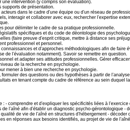
 une intervention (y compris son évaluation).
s supports de présentation.
ts acteurs dans le cadre d'une équipe ou d'un réseau de professi
els, interagir et collaborer avec eux, rechercher l'expertise exte
ique.
es pour délimiter le cadre de sa pratique professionnelle.
législatifs spécifiques et du code de déontologie des psycholog
lles (faire preuve d'esprit critique, mettre à distance ses préjugé
nt professionnel et personnel.
 connaissances et d'approches méthodologiques afin de faire évo
se de l'évaluation notamment). Savoir se remettre en question.
onnel et adapter ses attitudes professionnelles. Gérer efficac
 niveau de la recherche en psychologie.
 pour mener à bien une recherche en psychologie.
formuler des questions ou des hypothèses à partir de l'analyse de
ultats en tenant compte du cadre de référence au sein duquel l
e : - comprendre et d'expliquer les spécificités liées à l'exercic
es de l'aîné afin d'établir un diagnostic psycho-gérontologique -
 qualité de vie de l'aîné en structures d'hébergement - décoder 
iques en réponses aux besoins identifiés, au projet de vie de l'aîn