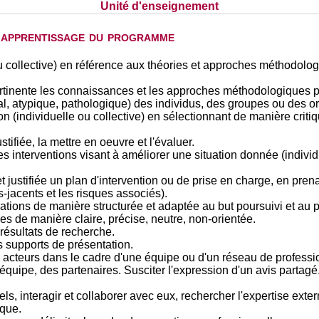
Unité d'enseignement
d'apprentissage du programme
ou collective) en référence aux théories et approches méthodolog
pertinente les connaissances et les approches méthodologiques 
l, atypique, pathologique) des individus, des groupes ou des o
on (individuelle ou collective) en sélectionnant de manière crit
tifiée, la mettre en oeuvre et l'évaluer.
s interventions visant à améliorer une situation donnée (individu
t justifiée un plan d'intervention ou de prise en charge, en pr
-jacents et les risques associés).
ions de manière structurée et adaptée au but poursuivi et au p
es de manière claire, précise, neutre, non-orientée.
s résultats de recherche.
s supports de présentation.
ts acteurs dans le cadre d'une équipe ou d'un réseau de professi
équipe, des partenaires. Susciter l'expression d'un avis partagé.
els, interagir et collaborer avec eux, rechercher l'expertise exte
ique.