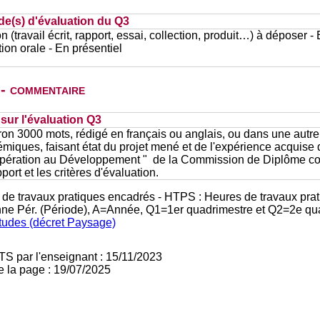
de(s) d'évaluation du Q3
n (travail écrit, rapport, essai, collection, produit…) à déposer -
ion orale - En présentiel
 - commentaire
ur l'évaluation Q3
ron 3000 mots, rédigé en français ou anglais, ou dans une autr
émiques, faisant état du projet mené et de l'expérience acquise
ération au Développement " de la Commission de Diplôme conc
ort et les critères d'évaluation.
 de travaux pratiques encadrés - HTPS : Heures de travaux prat
nne Pér. (Période), A=Année, Q1=1er quadrimestre et Q2=2e qu
études (décret Paysage)
TS par l'enseignant : 15/11/2023
e la page : 19/07/2025