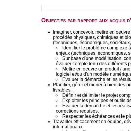
Objectifs par rapport aux acquis 
Imaginer, concevoir, mettre en oeuvre 
procédés physiques, chimiques et bioc
(techniques, économiques, sociétaux,
Identifier le problème complexe à
enjeux (techniques, économiques, s
Sur base d'une modélisation, con
évaluer compte tenu des différents 
Mettre en oeuvre un produit / une
logiciel et/ou d'un modèle numériqu
Evaluer la démarche et les résulta
Planifier, gérer et mener à bien des pr
livrables.
Définir et délimiter le projet comp
Exploiter les principes et outils 
Evaluer la démarche et les réalis
corrections requises.
Respecter les échéances et le pla
Travailler efficacement en équipe, dév
internationaux.