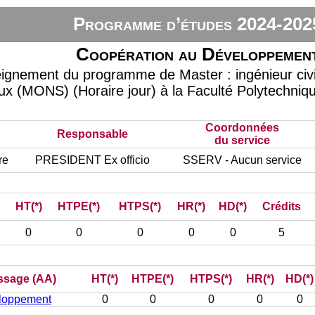
Programme d’études 2024-202
Coopération au Développemen
eignement du programme de Master : ingénieur civi
ux (MONS) (Horaire jour) à la Faculté Polytechniq
Coordonnées
Responsable
du service
re
PRESIDENT Ex officio
SSERV - Aucun service
HT(*)
HTPE(*)
HTPS(*)
HR(*)
HD(*)
Crédits
0
0
0
0
0
5
issage (AA)
HT(*)
HTPE(*)
HTPS(*)
HR(*)
HD(*)
loppement
0
0
0
0
0