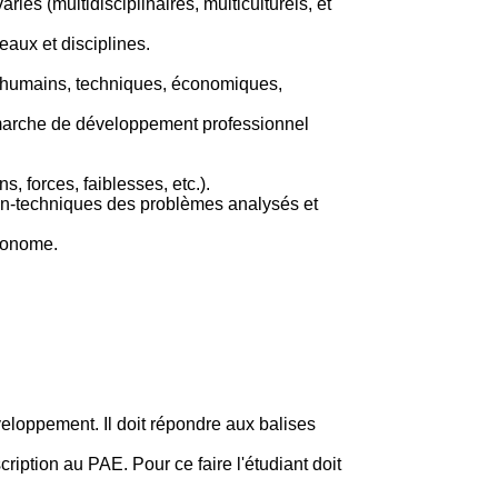
iés (multidisciplinaires, multiculturels, et
eaux et disciplines.
s (humains, techniques, économiques,
 démarche de développement professionnel
ns, forces, faiblesses, etc.).
 non-techniques des problèmes analysés et
utonome.
eloppement. Il doit répondre aux balises
iption au PAE. Pour ce faire l'étudiant doit