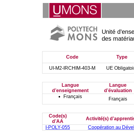
Unité d’ens
des matéria
Code
Type
UI-M2-IRCHIM-403-M
UE Obligatoi
Langue
Langue
d’enseignement
d’évaluation
Français
Français
Code(s)
Activité(s) d’apprent
d’AA
I-POLY-055
Coopération au Déve