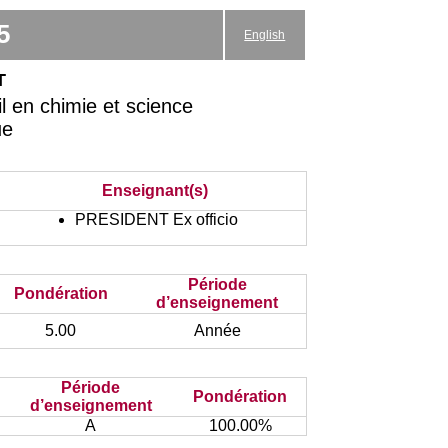
5
English
t
l en chimie et science
ue
Enseignant(s)
PRESIDENT Ex officio
Période
Pondération
d’enseignement
5.00
Année
Période
Pondération
d’enseignement
A
100.00%