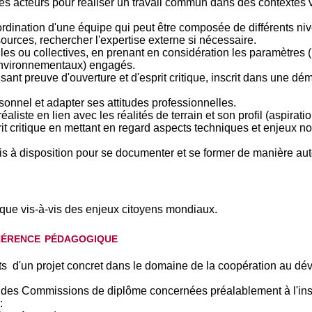
es acteurs pour réaliser un travail commun dans des contextes var
oordination d'une équipe qui peut être composée de différents niv
sources, rechercher l'expertise externe si nécessaire.
lles ou collectives, en prenant en considération les paramètre
 environnementaux) engagés.
isant preuve d'ouverture et d'esprit critique, inscrit dans une
onnel et adapter ses attitudes professionnelles.
aliste en lien avec les réalités de terrain et son profil (aspiratio
rit critique en mettant en regard aspects techniques et enjeux
mis à disposition pour se documenter et se former de manière a
ique vis-à-vis des enjeux citoyens mondiaux.
hérence pédagogique
ts d'un projet concret dans le domaine de la coopération au dév
on des Commissions de diplôme concernées préalablement à l'inscr
: