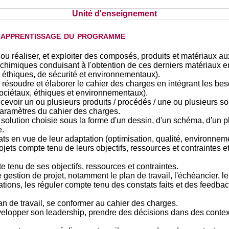
Unité d'enseignement
d'apprentissage du programme
ou réaliser, et exploiter des composés, produits et matériaux aux
himiques conduisant à l'obtention de ces derniers matériaux en
 éthiques, de sécurité et environnementaux).
 résoudre et élaborer le cahier des charges en intégrant les beso
ociétaux, éthiques et environnementaux).
cevoir un ou plusieurs produits / procédés / une ou plusieurs s
paramètres du cahier des charges.
 solution choisie sous la forme d'un dessin, d'un schéma, d'un p
e.
ts en vue de leur adaptation (optimisation, qualité, environnement
ojets compte tenu de leurs objectifs, ressources et contraintes et
te tenu de ses objectifs, ressources et contraintes.
de gestion de projet, notamment le plan de travail, l'échéancier, l
ations, les réguler compte tenu des constats faits et des feedbac
n de travail, se conformer au cahier des charges.
elopper son leadership, prendre des décisions dans des contextes