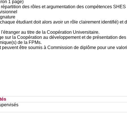
viron 1 page)
, répartition des rôles et argumentation des compétences SHES o
visionnel
ignature
 (chaque étudiant doit alors avoir un rôle clairement identifié) et 
 l'étranger au titre de la Coopération Universitaire.
ge sur la Coopération au développement et de présentation des m
émique(s) de la FPMs.
ent peuvent être soumis à Commission de diplôme pour une valor
tés
upervisés