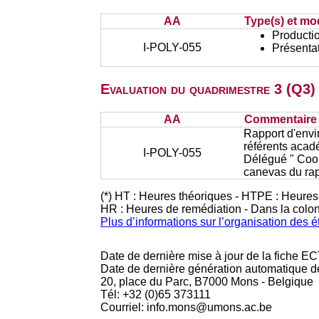
AA
Type(s) et mo
Productio
I-POLY-055
Présentat
Evaluation du quadrimestre 3 (Q3)
AA
Commentaire s
Rapport d'envi
référents acad
I-POLY-055
Délégué " Coop
canevas du rapp
(*) HT : Heures théoriques - HTPE : Heures
HR : Heures de remédiation - Dans la colo
Plus d’informations sur l’organisation des 
Date de dernière mise à jour de la fiche EC
Date de dernière génération automatique d
20, place du Parc, B7000 Mons - Belgique
Tél: +32 (0)65 373111
Courriel: info.mons@umons.ac.be