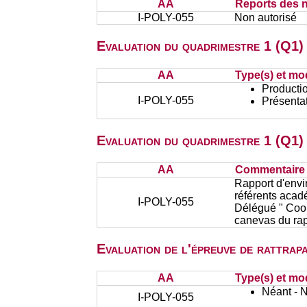
AA
Reports des n
I-POLY-055
Non autorisé
Evaluation du quadrimestre 1 (Q1) 
AA
Type(s) et mo
Productio
I-POLY-055
Présentat
Evaluation du quadrimestre 1 (Q1)
AA
Commentaire s
Rapport d'envi
référents acad
I-POLY-055
Délégué " Coop
canevas du rapp
Evaluation de l'épreuve de rattra
AA
Type(s) et mo
Néant - 
I-POLY-055