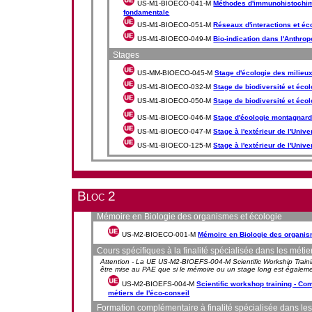
US-M1-BIOECO-041-M
Méthodes d'immunohistochim
fondamentale
US-M1-BIOECO-051-M
Réseaux d'interactions et é
US-M1-BIOECO-049-M
Bio-indication dans l'Anthro
Stages
US-MM-BIOECO-045-M
Stage d'écologie des milieux
US-M1-BIOECO-032-M
Stage de biodiversité et écol
US-M1-BIOECO-050-M
Stage de biodiversité et écol
US-M1-BIOECO-046-M
Stage d'écologie montagnar
US-M1-BIOECO-047-M
Stage à l'extérieur de l'Unive
US-M1-BIOECO-125-M
Stage à l'extérieur de l'Unive
Bloc 2
Mémoire en Biologie des organismes et écologie
US-M2-BIOECO-001-M
Mémoire en Biologie des organis
Cours spécifiques à la finalité spécialisée dans les métie
Attention - La UE US-M2-BIOEFS-004-M Scientific Workship Training
être mise au PAE que si le mémoire ou un stage long est égaleme
US-M2-BIOEFS-004-M
Scientific workshop training - C
métiers de l'éco-conseil
Formation complémentaire à finalité spécialisée dans les