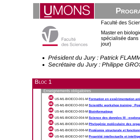
Progra
Faculté des Scie
Master en biologi
spécialisée dans 
jour)
Président du Jury : Patrick FLA
Secrétaire du Jury : Philippe G
Bloc 1
Enseignements obligatoires
US-M1-BIOECO-001-M
Formation en expérimentation an
US-M1-BIOECO-002-M
Scientific workshop training : Po
US-M1-BIOECO-003-M
Bioinformatique
US-M1-BIOECO-004-M
Science des données III : explora
US-M1-BIOECO-005-M
Phylogénie moléculaire des org
US-M1-BIOECO-006-M
Protéomie structurale et fonction
US-M1-BIOECO-007-M
Propriété intellectuelle et intelli