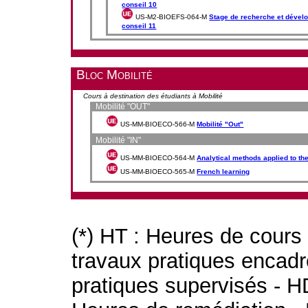
conseil 10
US-M2-BIOEFS-064-M
Stage de recherche et dévelo
conseil 11
Bloc Mobilité
Cours à destination des étudiants à Mobilité
Mobilité "OUT"
US-MM-BIOECO-566-M
Mobilité "Out"
Mobilité "IN"
US-MM-BIOECO-564-M
Analytical methods applied to th
US-MM-BIOECO-565-M
French learning
(*) HT : Heures de cours
travaux pratiques encad
pratiques supervisés - H