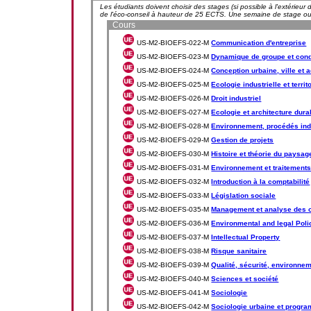
Les étudiants doivent choisir des stages (si possible à l'extérieur
de l'éco-conseil à hauteur de 25 ECTS. Une semaine de stage ou
Cours
US-M2-BIOEFS-022-M
Communication d'entreprise
US-M2-BIOEFS-023-M
Dynamique de groupe et cond
US-M2-BIOEFS-024-M
Conception urbaine, ville et 
US-M2-BIOEFS-025-M
Ecologie industrielle et territ
US-M2-BIOEFS-026-M
Droit industriel
US-M2-BIOEFS-027-M
Ecologie et architecture dura
US-M2-BIOEFS-028-M
Environnement, procédés ind
US-M2-BIOEFS-029-M
Gestion de projets
US-M2-BIOEFS-030-M
Histoire et théorie du paysag
US-M2-BIOEFS-031-M
Environnement et traitement
US-M2-BIOEFS-032-M
Introduction à la comptabilité
US-M2-BIOEFS-033-M
Législation sociale
US-M2-BIOEFS-035-M
Management et analyse des o
US-M2-BIOEFS-036-M
Environmental and legal Poli
US-M2-BIOEFS-037-M
Intellectual Property
US-M2-BIOEFS-038-M
Risque sanitaire
US-M2-BIOEFS-039-M
Qualité, sécurité, environne
US-M2-BIOEFS-040-M
Sciences et société
US-M2-BIOEFS-041-M
Sociologie
US-M2-BIOEFS-042-M
Sociologie urbaine et program