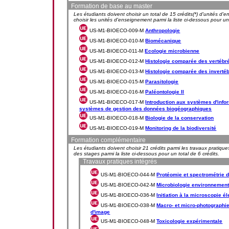
Formation de base au master
Les étudiants doivent choisir un total de 15 crédits(*) d'unités d'
choisir les unités d'enseignement parmi la liste ci-dessous pour un 
US-M1-BIOECO-009-M
Anthropologie
US-M1-BIOECO-010-M
Biomécanique
US-M1-BIOECO-011-M
Ecologie microbienne
US-M1-BIOECO-012-M
Histologie comparée des vertébr
US-M1-BIOECO-013-M
Histologie comparée des inverté
US-M1-BIOECO-015-M
Parasitologie
US-M1-BIOECO-016-M
Paléontologie II
US-M1-BIOECO-017-M
Introduction aux systèmes d'info
systèmes de gestion des données biogéographiques
US-M1-BIOECO-018-M
Biologie de la conservation
US-M1-BIOECO-019-M
Monitoring de la biodiversité
Formation complémentaire
Les étudiants doivent choisir 21 crédits parmi les travaux pratiqu
des stages parmi la liste ci-dessous pour un total de 6 crédits.
Travaux pratiques intégrés
US-M1-BIOECO-044-M
Protéomie et spectrométrie
US-M1-BIOECO-042-M
Microbiologie environnement
US-M1-BIOECO-036-M
Initiation à la microscopie é
US-M1-BIOECO-038-M
Macro- et micro-photographie
d'image
US-M1-BIOECO-048-M
Toxicologie expérimentale