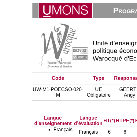
Progra
Unité d’ensei
politique écono
Warocqué d'Ec
Code
Type
Responsa
UW-M1-POECSO-020-
UE
GEERT
M
Obligatoire
Angy
Langue
Langue
HT(*)
HTPE(*)
d’enseignement
d’évaluation
Français
Français
6
6