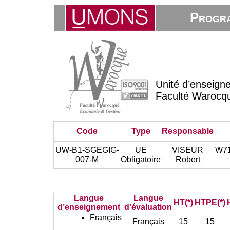
Progra
Unité d’enseign
Faculté Warocq
Code
Type
Responsable
UW-B1-SGEGIG-
UE
VISEUR
W714
007-M
Obligatoire
Robert
Langue
Langue
HT(*)
HTPE(*)
d’enseignement
d’évaluation
Français
Français
15
15