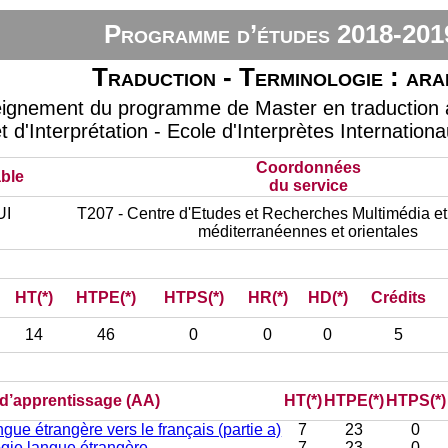
Programme d’études 2018-201
Traduction - Terminologie : ara
eignement du programme de Master en traduction à
t d'Interprétation - Ecole d'Interprètes Internation
Coordonnées
ble
du service
UI
T207 - Centre d'Etudes et Recherches Multimédia et
méditerranéennes et orientales
HT(*)
HTPE(*)
HTPS(*)
HR(*)
HD(*)
Crédits
14
46
0
0
0
5
) d’apprentissage (AA)
HT(*)
HTPE(*)
HTPS(*)
gue étrangère vers le français (partie a)
7
23
0
gie langue étrangère
7
23
0