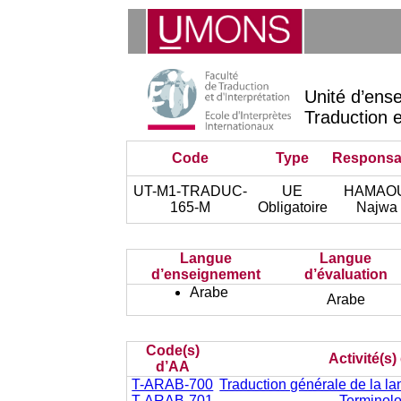
Unité d’ens
Traduction e
Code
Type
Responsa
UT-M1-TRADUC-
UE
HAMAO
165-M
Obligatoire
Najwa
Langue
Langue
d’enseignement
d’évaluation
Arabe
Arabe
Code(s)
Activité(s
d’AA
T-ARAB-700
Traduction générale de la lan
T-ARAB-701
Terminolo