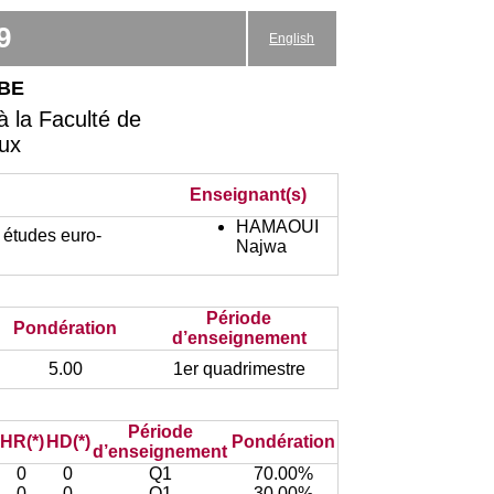
9
English
be
 la Faculté de
aux
Enseignant(s)
HAMAOUI
 études euro-
Najwa
Période
Pondération
d’enseignement
5.00
1er quadrimestre
Période
HR(*)
HD(*)
Pondération
d’enseignement
0
0
Q1
70.00%
0
0
Q1
30.00%