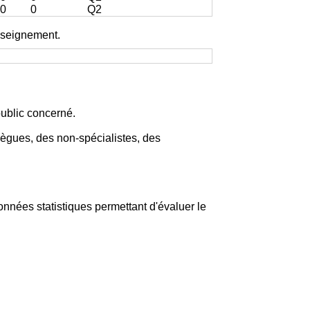
0
0
Q2
enseignement.
ublic concerné.
llègues, des non-spécialistes, des
onnées statistiques permettant d'évaluer le