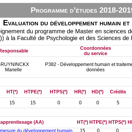
Programme d’études 2018-201
Evaluation du développement humain et
eignement du programme de Master en sciences de 
)) à la Faculté de Psychologie et des Sciences de 
Coordonnées
Responsable
du service
BRUYNINCKX
P382 - Développement humain et traitem
Marielle
données
HT(*)
HTPE(*)
HTPS(*)
HR(*)
HD(*)
Crédits
15
15
0
0
0
5
d’apprentissage (AA)
HT(*)
HTPE(*)
HTPS(*)
H
 la mesure du développement humain
15
0
0