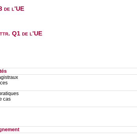
3 de l'UE
attr. Q1 de l'UE
tés
gistraux
ces
pratiques
e cas
ignement