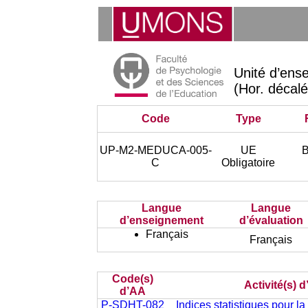
Unité d’ens
(Hor. décalé
Code
Type
UP-M2-MEDUCA-005-
UE
C
Obligatoire
Langue
Langue
d’enseignement
d’évaluation
Français
Français
Code(s)
Activité(s) 
d’AA
P-SDHT-082
Indices statistiques pour