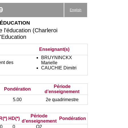
9
English
 éducation
l'éducation (Charleroi
l'Education
Enseignant(s)
BRUYNINCKX
ent des
Marielle
CAUCHIE Dimitri
Période
Pondération
d’enseignement
5.00
2e quadrimestre
Période
R(*)
HD(*)
Pondération
d’enseignement
0
0
Q2