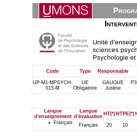
Progra
Intervent
Unité d’ensei
sciences psych
Psychologie et
Code
Type
Responsable
UP-M1-MPSYCH-
UE
GAUGUE
P3
015-M
Obligatoire
Justine
Langue
Langue
HT(*)
HTPE(*)
d’enseignement
d’évaluation
Français
Français
20
10