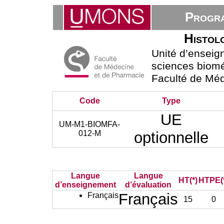
Progra
Histol
Unité d’ensei
sciences bioméd
Faculté de Mé
Code
Type
UE
UM-M1-BIOMFA-
012-M
optionnelle
Langue
Langue
HT(*)
HTPE(
d’enseignement
d’évaluation
Français
Français
15
0