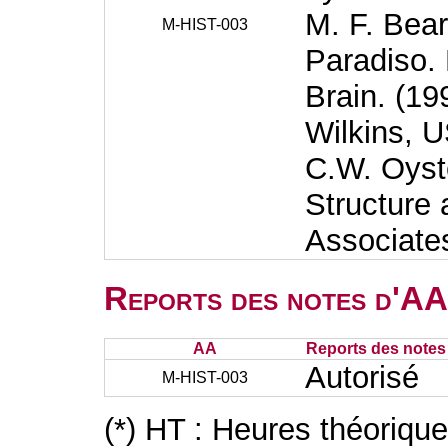
M. F. Bea
M-HIST-003
Paradiso. 
Brain. (19
Wilkins, 
C.W. Oyst
Structure 
Associates
Reports des notes d'AA 
AA
Reports des notes 
Autorisé
M-HIST-003
(*) HT : Heures théoriqu