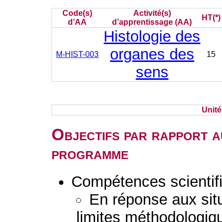
Code(s)
Activité(s)
HT(*)
d’AA
d’apprentissage (AA)
Histologie des
organes des
M-HIST-003
15
sens
Unit
Objectifs par rapport a
programme
Compétences scientif
En réponse aux situ
limites méthodologiqu