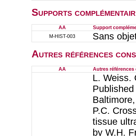
Supports complémentair
AA
Support complémen
Sans obje
M-HIST-003
Autres références cons
AA
Autres références 
L. Weiss. 
Published
Baltimore
P.C. Cross
tissue ult
by W.H. F