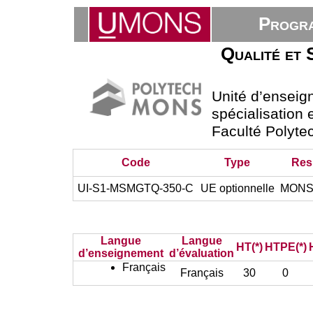
Progra
Qualité et 
Unité d’ensei
spécialisation e
Faculté Polyte
Code
Type
Res
UI-S1-MSMGTQ-350-C
UE optionnelle
MONSE
Langue
Langue
HT(*)
HTPE(*)
d’enseignement
d’évaluation
Français
Français
30
0